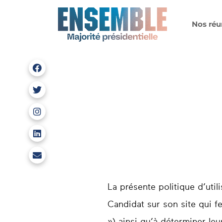
Nos réu
Nous retrouver sur Facebook
Nous retrouver sur X
Nous retrouver sur Instagram
Nous retrouver sur LinkedIn
faure.esquenet.2024@gmail.com
La présente politique d’util
Candidat sur son site qui fe
») ainsi qu’à déterminer leurs