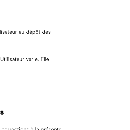
lisateur au dépôt des
ilisateur varie. Elle
es
 corrections à la présente